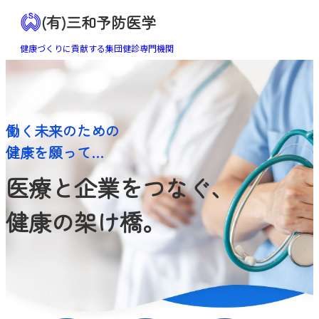
(有)三和予防医学
健康づくりに貢献する集団健診専門機関
働く未来のための
健康を願って…
医療と企業をつなぐ、
健康の架け橋。