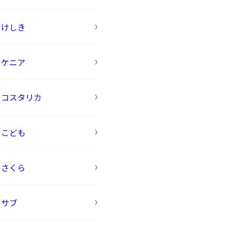
けしき
ケニア
コスタリカ
こども
さくら
サブ