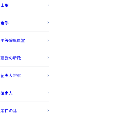
山形
岩手
平等院鳳凰堂
建武の新政
征夷大将軍
御家人
応仁の乱