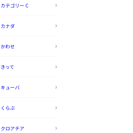
カテゴリー C
カナダ
かわせ
きって
キューバ
くらぶ
クロアチア