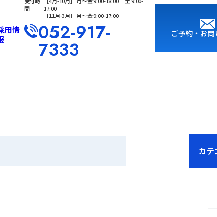
受付時
［4⽉-10⽉］ ⽉〜⾦ 9:00-18:00 ⼟ 9:00-
間
17:00
［11⽉-3⽉］ ⽉〜⾦ 9:00-17:00
052-917-
採用情
ご予約・お問
報
7333
カテ