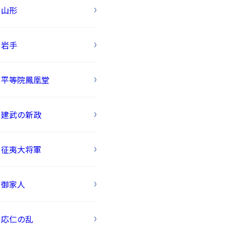
山形
岩手
平等院鳳凰堂
建武の新政
征夷大将軍
御家人
応仁の乱