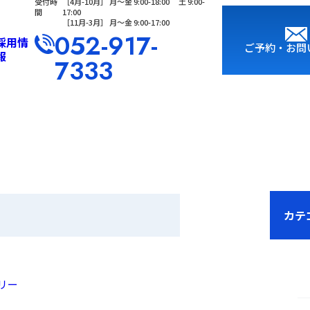
受付時
［4⽉-10⽉］ ⽉〜⾦ 9:00-18:00 ⼟ 9:00-
間
17:00
［11⽉-3⽉］ ⽉〜⾦ 9:00-17:00
052-917-
採用情
ご予約・お問
報
7333
カテ
リー