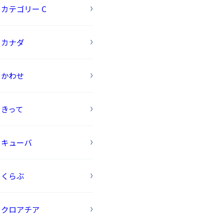
カテゴリー C
カナダ
かわせ
きって
キューバ
くらぶ
クロアチア