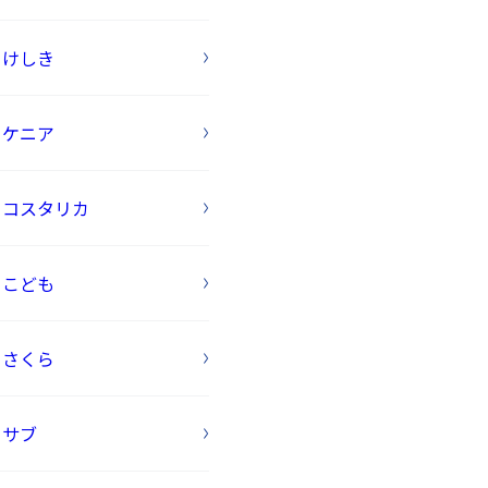
けしき
ケニア
コスタリカ
こども
さくら
サブ