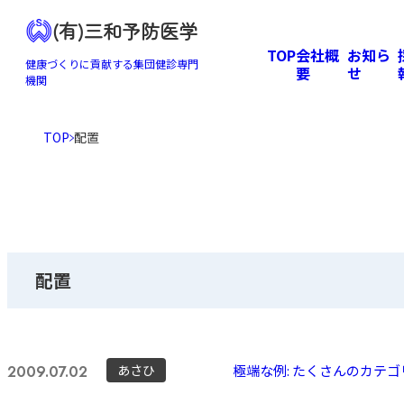
(有)三和予防医学
TOP
会社概
お知ら
健康づくりに貢献する集団健診専門
要
せ
機関
TOP
配置
配置
あさひ
極端な例: たくさんのカテゴ
2009.07.02